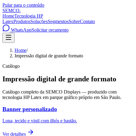
Pular para o conteúdo
SEMCO
.
Home
Tecnologia HP
Latex
Produtos
Soluções
Segmentos
Sobre
Contato
WhatsApp
Solicitar orçamento
Home
/
Impressão digital de grande formato
Catálogo
Impressão digital de grande formato
Catálogo completo da SEMCO Displays — produzido com
tecnologia HP Latex em parque gráfico próprio em São Paulo.
Banner personalizado
Lona, tecido e vinil com ilhós e bastão.
Ver detalhes