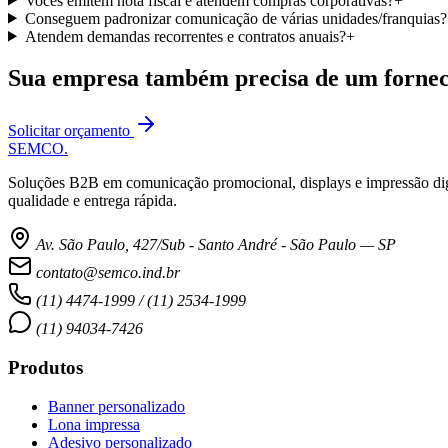
Vocês emitem nota fiscal e atendem compras corporativas?
+
Conseguem padronizar comunicação de várias unidades/franquias?
Atendem demandas recorrentes e contratos anuais?
+
Sua empresa também precisa de um forne
Solicitar orçamento
SEMCO
.
Soluções B2B em comunicação promocional, displays e impressão digit
qualidade e entrega rápida.
Av. São Paulo, 427/Sub - Santo André - São Paulo — SP
contato@semco.ind.br
(11) 4474-1999 / (11) 2534-1999
(11) 94034-7426
Produtos
Banner personalizado
Lona impressa
Adesivo personalizado