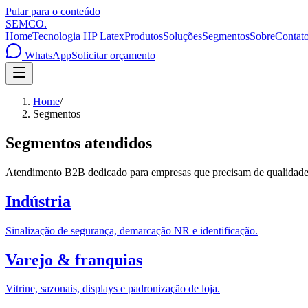
Pular para o conteúdo
SEMCO
.
Home
Tecnologia HP Latex
Produtos
Soluções
Segmentos
Sobre
Contat
WhatsApp
Solicitar orçamento
Home
/
Segmentos
Segmentos atendidos
Atendimento B2B dedicado para empresas que precisam de qualidade t
Indústria
Sinalização de segurança, demarcação NR e identificação.
Varejo & franquias
Vitrine, sazonais, displays e padronização de loja.