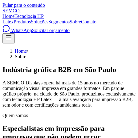
Pular para o conteúdo
SEMCO
.
Home
Tecnologia HP
Latex
Produtos
Soluções
Segmentos
Sobre
Contato
WhatsApp
Solicitar orçamento
Home
/
Sobre
Indústria gráfica B2B em São Paulo
A SEMCO Displays opera há mais de 15 anos no mercado de
comunicação visual impressa em grandes formatos. Em parque
gráfico próprio, na cidade de São Paulo, produzimos exclusivamente
com tecnologia HP Latex — a mais avançada para impressão B2B,
sem odor e com certificações ambientais reais.
Quem somos
Especialistas em impressão para
empresas que não podem errar