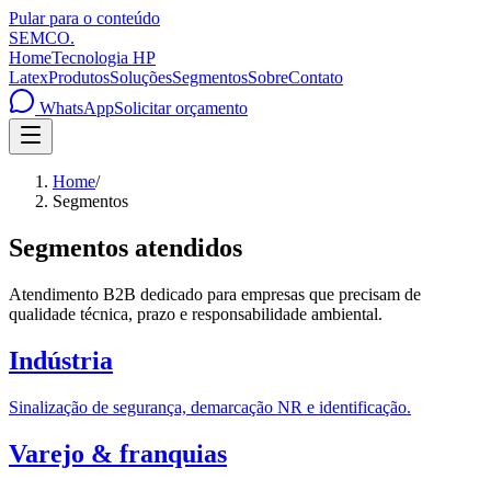
Pular para o conteúdo
SEMCO
.
Home
Tecnologia HP
Latex
Produtos
Soluções
Segmentos
Sobre
Contato
WhatsApp
Solicitar orçamento
Home
/
Segmentos
Segmentos atendidos
Atendimento B2B dedicado para empresas que precisam de
qualidade técnica, prazo e responsabilidade ambiental.
Indústria
Sinalização de segurança, demarcação NR e identificação.
Varejo & franquias