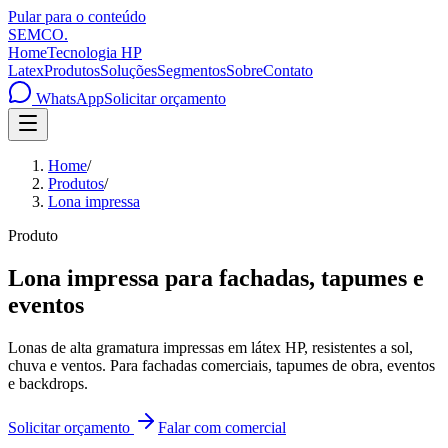
Pular para o conteúdo
SEMCO
.
Home
Tecnologia HP
Latex
Produtos
Soluções
Segmentos
Sobre
Contato
WhatsApp
Solicitar orçamento
Home
/
Produtos
/
Lona impressa
Produto
Lona impressa para fachadas, tapumes e
eventos
Lonas de alta gramatura impressas em látex HP, resistentes a sol,
chuva e ventos. Para fachadas comerciais, tapumes de obra, eventos
e backdrops.
Solicitar orçamento
Falar com comercial