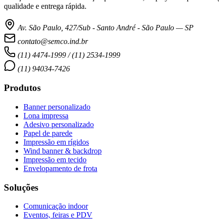
qualidade e entrega rápida.
Av. São Paulo, 427/Sub - Santo André - São Paulo — SP
contato@semco.ind.br
(11) 4474-1999 / (11) 2534-1999
(11) 94034-7426
Produtos
Banner personalizado
Lona impressa
Adesivo personalizado
Papel de parede
Impressão em rígidos
Wind banner & backdrop
Impressão em tecido
Envelopamento de frota
Soluções
Comunicação indoor
Eventos, feiras e PDV