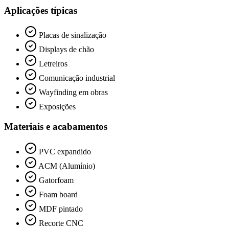
Aplicações típicas
Placas de sinalização
Displays de chão
Letreiros
Comunicação industrial
Wayfinding em obras
Exposições
Materiais e acabamentos
PVC expandido
ACM (Alumínio)
Gatorfoam
Foam board
MDF pintado
Recorte CNC