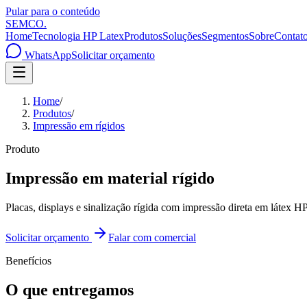
Pular para o conteúdo
SEMCO
.
Home
Tecnologia HP Latex
Produtos
Soluções
Segmentos
Sobre
Contat
WhatsApp
Solicitar orçamento
Home
/
Produtos
/
Impressão em rígidos
Produto
Impressão em material rígido
Placas, displays e sinalização rígida com impressão direta em látex
Solicitar orçamento
Falar com comercial
Benefícios
O que entregamos